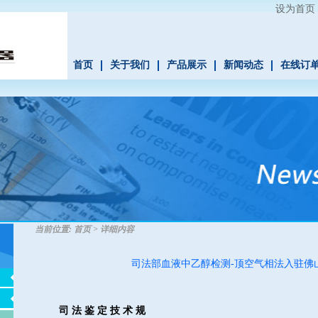
设为首页
首页
关于我们
产品展示
新闻动态
在线订
当前位置:
首页
>
详细内容
司法部血液中乙醇检测-顶空气相法入驻佛
司
法
鉴
定
技
术
规