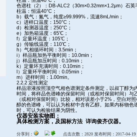
柱温：恒温
40°C
；
色谱柱（
2
）：
DB-ALC2
（
30m×0.32mm×1.2μm
）石英
柱温：恒温
40°C
；
b
）载气：氮气，纯度
≥99.999%
，流速
8mL/min
；
c
）进样口温度：
150°C
；
d
）检测器温度：
250°C
；
e
）加热箱温度：
65℃
；
f
）定量环温度：
105℃
；
g
）传输线温度：
110℃
；
h
）气相循环时间：
3.5min
；
i
）样品瓶加热平衡时间：
10.0min
；
j
）样品瓶加压时间：
0.10min
；
k
）定量环充满时间：
0.10min
；
l
）定量环平衡时间：
0.05min
；
m
）进样时间：
1.00min
。
2.2.2
定性测定
样品溶液按照顶空气相色谱测定条件测定，以叔丁醇为
时间，将样品色谱峰的保留时间（或相对保留时间）与
（或相对保留时间）比较，相对误差小于
2%
，空白对照
醇的色谱峰，可以认为检材中含有乙醇。如果内标物色
时，可认为检验结果为阴性。
仪器安装实物图：
具体检测方案，及国标方法 详询俊齐仪器。
分享到：
点击次数：2820 发布时间：2017-04-19