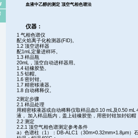
血液中乙醇的测定
顶空气相色谱法
仪器：
1
气相色谱仪
配火焰离子化检测器
(FID)
。
1.2
顶空进样器
配
1mL
定量进样环。
1.3
样品瓶
20mL
，顶空自动进样器用。
1.4
硅橡胶垫。
1.5
铝帽。
1.6
密封钳。
1.7
精密移液器。
1.8
自动稀释仪。
2测定步骤
2.1
样品处理
用精密移液器或自动稀释仪取样品血
0.10 mL
及
0.50 mL 
液， 加入样品瓶
内，盖上硅橡胶垫，用密封钳加封铝帽
2.2
测定
2.2.1
顶空气相色谱测定参考条件
a
）色谱柱（
1
）：
DB-ALC1
（
30m×0.32mm×1.8μm
）